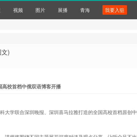
旅
视频
图片
展播
青海
我要入驻
文)
全国高校首档中俄双语博客开播
科大学联合深圳晚报、深圳喜马拉雅打造的全国高校首档原创中
、讲师将围绕不同主题展开深度对谈及观点分享，让听众足不出