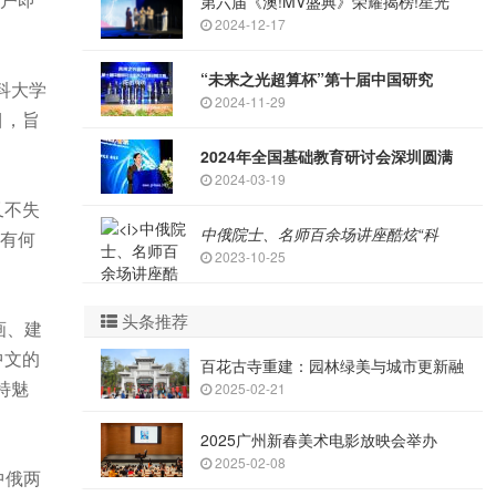
第六届《澳!MV盛典》荣耀揭榜!星光
2024-12-17
“未来之光超算杯”第十届中国研究
科大学
2024-11-29
目，旨
2024年全国基础教育研讨会深圳圆满
2024-03-19
又不失
中俄院士、名师百余场讲座酷炫“科
有何
2023-10-25
头条推荐
画、建
中文的
百花古寺重建：园林绿美与城市更新融
特魅
2025-02-21
2025广州新春美术电影放映会举办
2025-02-08
中俄两