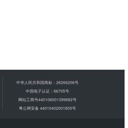
中华人民共和国商标：26266206号
中国电子认证：66705号
网站工商号440106001399682号
粤公网安备 44010402001805号