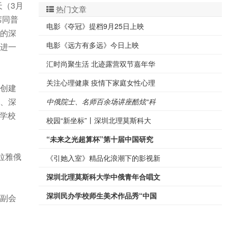
（3月
热门文章
席同普
电影《夺冠》提档9月25日上映
的深
电影《远方有多远》今日上映
进一
汇时尚聚生活 北迹露营双节嘉年华
关注心理健康 疫情下家庭女性心理
创建
、深
中俄院士、名师百余场讲座酷炫“科
为学校
校园“新坐标”丨深圳北理莫斯科大
“未来之光超算杯”第十届中国研究
拉雅俄
《引她入室》精品化浪潮下的影视新
深圳北理莫斯科大学中俄青年合唱文
深圳民办学校师生美术作品秀“中国
副会