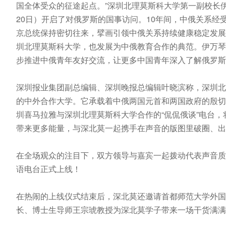
国全体受众的征途起点。”深圳北理莫斯科大学第一副校长
20日）开启了对俄罗斯的国事访问。10年间，中俄关系
京总统保持密切往来，擘画引领中俄关系持续健康稳定发展
圳北理莫斯科大学，也发展为中俄教育合作的典范。伊万琴
步推进中俄青年友好交流，让更多中国青年深入了解俄罗斯
深圳报业集团副总编辑、深圳晚报总编辑叶晓滨称，深圳北
的中外合作大学。它承载着中俄两国元首和两国政府的殷切
圳喜马拉雅与深圳北理莫斯科大学合作的“侃侃俄谈”电台
带来更多能量，与深北莫一起携手在声音的版图里破圈、出
在全场观众的注目下，双方领导与嘉宾一起拨动代表声音质
语电台正式上线！
在热闹的上线仪式结束后，深北莫还邀请首都师范大学外国
长、博士生导师王宗琥教授为深北莫学子带来一场干货满