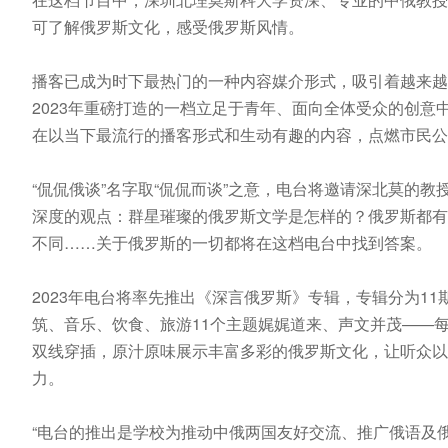
可了解俄罗斯文化，感受俄罗斯风情。
播客已成为时下最热门的一种内容媒介形式，吸引着越来越
2023年重磅打造的一档立足于青年、面向全体受众的创
在以当下最流行的播客形式和生动有趣的内容，点燃市民公
“侃侃俄谈”名字取“侃侃而谈”之意，电台将邀请深北莫的
深度的观点：群星璀璨的俄罗斯文学是怎样的？俄罗斯都有
不同……关于俄罗斯的一切都将在这档电台中找到答案。
2023年电台将率先推出《深言俄罗斯》专辑，专辑分为1
筑、音乐、饮食、旅游11个主题娓娓道来、声文并茂——
双线穿插，原汁原味展示丰富多彩的俄罗斯文化，让听众以
力。
“电台的推出是学校为推动中俄两国友好交流、推广俄语及