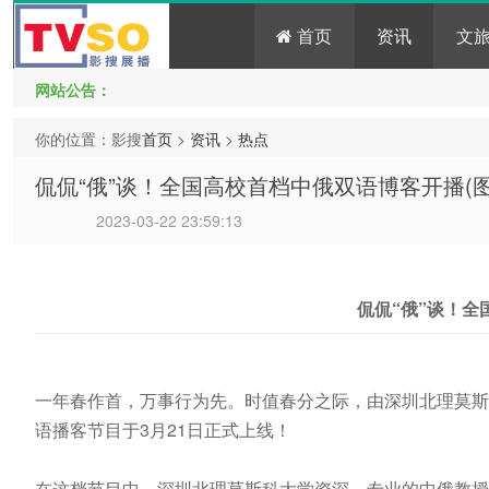
首页
资讯
文
网站公告：
你的位置：影搜
首页
>
资讯
>
热点
侃侃“俄”谈！全国高校首档中俄双语博客开播(图
2023-03-22 23:59:13
侃侃“俄”谈！
一年春作首，万事行为先。时值春分之际，由深圳北理莫斯
语播客节目于3月21日正式上线！
在这档节目中，深圳北理莫斯科大学资深、专业的中俄教授